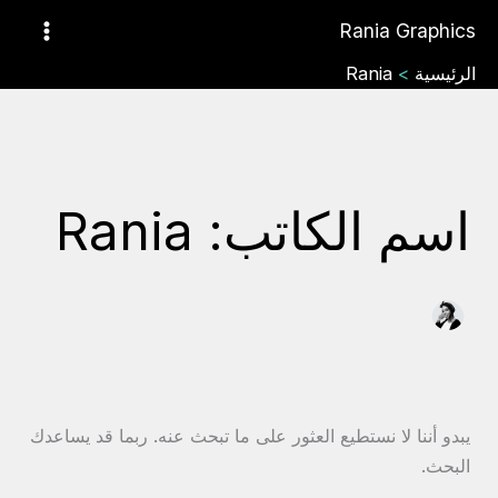
البحث
خطي
Rania Graphics
عن:
لى
لمحتوى
الرئيسية
Rania
اسم الكاتب: Rania
يبدو أننا لا نستطيع العثور على ما تبحث عنه. ربما قد يساعدك
البحث.