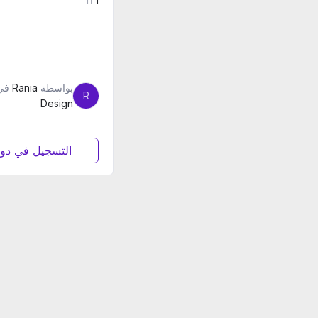
1
بواسطة
Rania
في
R
Design
التسجيل في دو