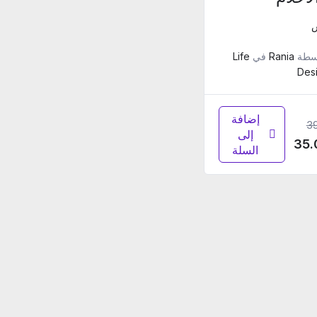
سطة
Rania
في
Life
Des
إضافة
3
إلى
35.
السلة