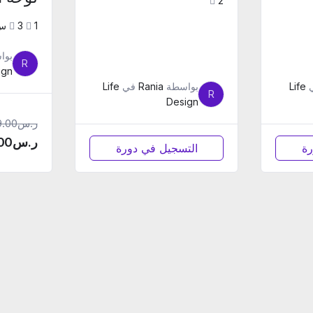
2
1
3س
بوا
R
ign
Life
بواسطة
Rania
في
Life
R
Design
ر.س
9.00
ر.س
00
رة
التسجيل في دورة