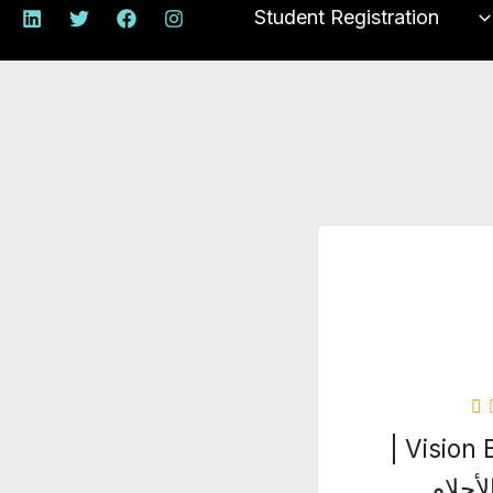
Student Registration
السعر
الحالي
هو:
ر.س35.00.
Vision Board |
لأحلام