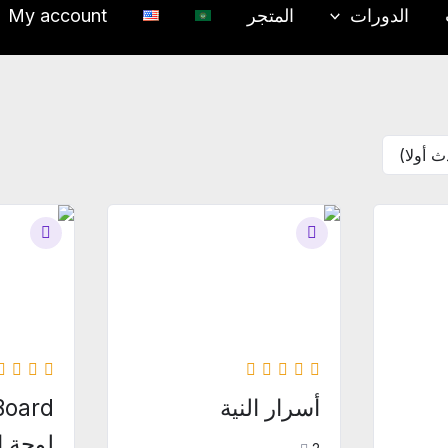
الدورات
المتجر
My account
السعر
الأصلي
هو:
ر.س39.00.
أسرار النية
لوحة ا